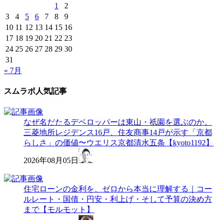
1
2
3
4
5
6
7
8
9
10
11
12
13
14
15
16
17
18
19
20
21
22
23
24
25
26
27
28
29
30
31
« 7月
スムラボ人気記事
なぜ名だたるデベロッパーは東山・祇園を選ぶのか。
三菱地所レジデンス16戸、住友商事14戸が示す「京都
らしさ」の価値〜ウエリス京都清水五条【kyoto1192】
2026年08月05日
住宅ローンの金利を、ゼロから本当に理解する｜コー
ルレート・国債・円安・利上げ・そして予算の決め方
まで【モルモット】