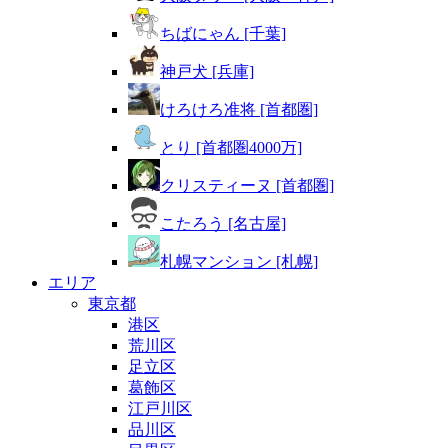
ちばにゃん [千葉]
神戸犬 [兵庫]
けろけろ准将 [首都圏]
とり [首都圏4000万]
クリスティーヌ [首都圏]
こたろう [名古屋]
札幌マンション [札幌]
エリア
東京都
港区
荒川区
足立区
葛飾区
江戸川区
品川区