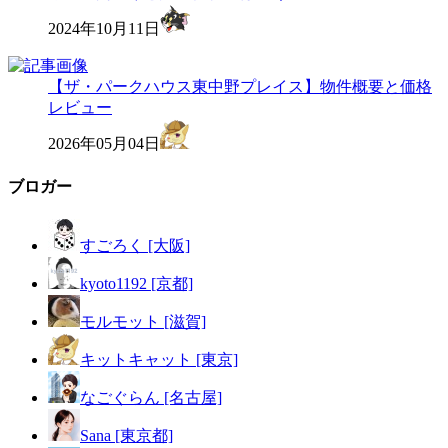
2024年10月11日
【ザ・パークハウス東中野プレイス】物件概要と価格
レビュー
2026年05月04日
ブロガー
すごろく [大阪]
kyoto1192 [京都]
モルモット [滋賀]
キットキャット [東京]
なごぐらん [名古屋]
Sana [東京都]