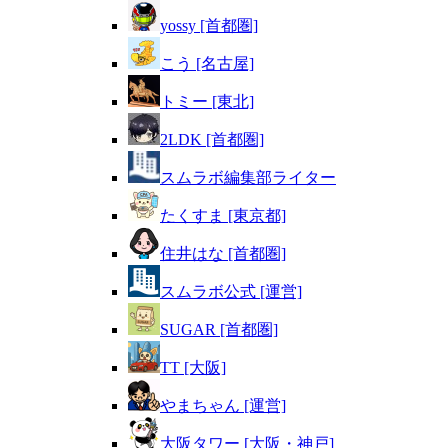
yossy [首都圏]
こう [名古屋]
トミー [東北]
2LDK [首都圏]
スムラボ編集部ライター
たくすま [東京都]
住井はな [首都圏]
スムラボ公式 [運営]
SUGAR [首都圏]
TT [大阪]
やまちゃん [運営]
大阪タワー [大阪・神戸]