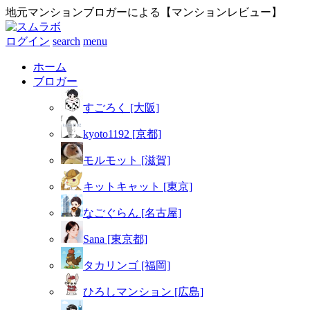
地元マンションブロガーによる【マンションレビュー】
ログイン
search
menu
ホーム
ブロガー
すごろく [大阪]
kyoto1192 [京都]
モルモット [滋賀]
キットキャット [東京]
なごぐらん [名古屋]
Sana [東京都]
タカリンゴ [福岡]
ひろしマンション [広島]