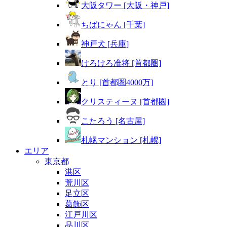
大阪タワー [大阪・神戸]
ちばにゃん [千葉]
神戸犬 [兵庫]
けろけろ准将 [首都圏]
とり [首都圏4000万]
クリスティーヌ [首都圏]
こたろう [名古屋]
札幌マンション [札幌]
エリア
東京都
港区
荒川区
足立区
葛飾区
江戸川区
品川区