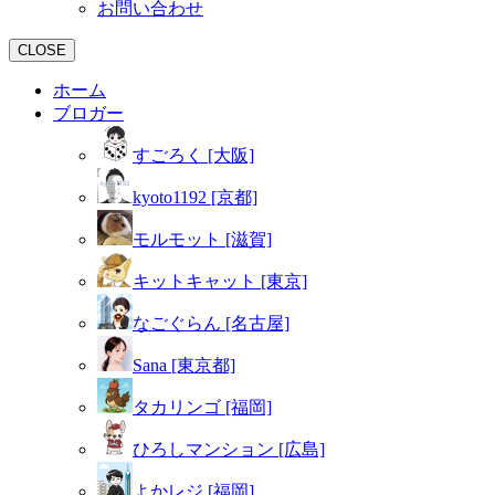
お問い合わせ
CLOSE
ホーム
ブロガー
すごろく [大阪]
kyoto1192 [京都]
モルモット [滋賀]
キットキャット [東京]
なごぐらん [名古屋]
Sana [東京都]
タカリンゴ [福岡]
ひろしマンション [広島]
よかレジ [福岡]