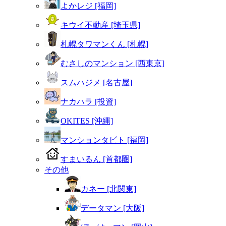
よかレジ [福岡]
キウイ不動産 [埼玉県]
札幌タワマンくん [札幌]
むさしのマンション [西東京]
スムハジメ [名古屋]
ナカハラ [投資]
OKITES [沖縄]
マンションタビト [福岡]
すまいるん [首都圏]
その他
カネー [北関東]
データマン [大阪]