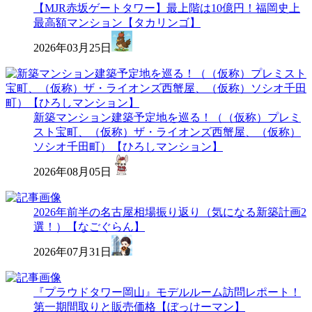
【MJR赤坂ゲートタワー】最上階は10億円！福岡史上
最高額マンション【タカリンゴ】
2026年03月25日
新築マンション建築予定地を巡る！（（仮称）プレミ
スト宝町、（仮称）ザ・ライオンズ西蟹屋、（仮称）
ソシオ千田町）【ひろしマンション】
2026年08月05日
2026年前半の名古屋相場振り返り（気になる新築計画2
選！）【なごぐらん】
2026年07月31日
『プラウドタワー岡山』モデルルーム訪問レポート！
第一期間取りと販売価格【ぼっけーマン】