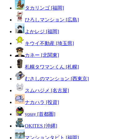
タカリンゴ [福岡]
ひろしマンション [広島]
よかレジ [福岡]
キウイ不動産 [埼玉県]
カネー [北関東]
札幌タワマンくん [札幌]
むさしのマンション [西東京]
スムハジメ [名古屋]
ナカハラ [投資]
yossy [首都圏]
OKITES [沖縄]
マンションタビト [福岡]