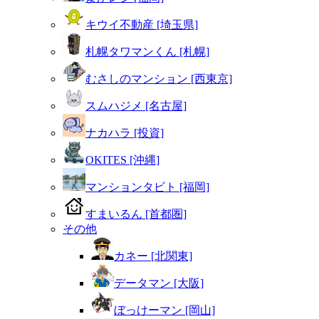
キウイ不動産 [埼玉県]
札幌タワマンくん [札幌]
むさしのマンション [西東京]
スムハジメ [名古屋]
ナカハラ [投資]
OKITES [沖縄]
マンションタビト [福岡]
すまいるん [首都圏]
その他
カネー [北関東]
データマン [大阪]
ぼっけーマン [岡山]