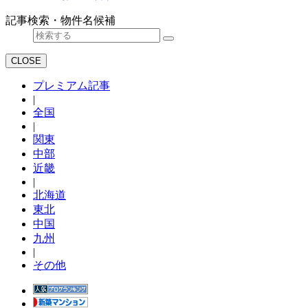
記事検索・物件名候補
CLOSE
プレミアム記事
|
全国
|
関東
中部
近畿
|
北海道
東北
中国
九州
|
その他