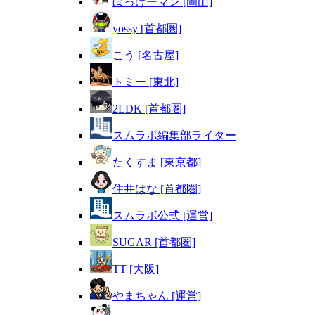
ぼっけーマン [岡山]
yossy [首都圏]
こう [名古屋]
トミー [東北]
2LDK [首都圏]
スムラボ編集部ライター
たくすま [東京都]
住井はな [首都圏]
スムラボ公式 [運営]
SUGAR [首都圏]
TT [大阪]
やまちゃん [運営]