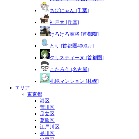
ちばにゃん [千葉]
神戸犬 [兵庫]
けろけろ准将 [首都圏]
とり [首都圏4000万]
クリスティーヌ [首都圏]
こたろう [名古屋]
札幌マンション [札幌]
エリア
東京都
港区
荒川区
足立区
葛飾区
江戸川区
品川区