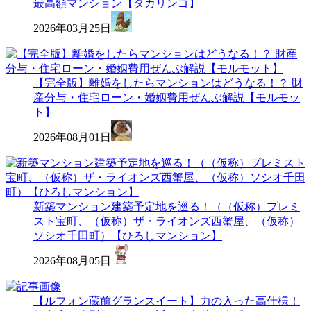
最高額マンション【タカリンゴ】
2026年03月25日
【完全版】離婚をしたらマンションはどうなる！？ 財
産分与・住宅ローン・婚姻費用ぜんぶ解説【モルモッ
ト】
2026年08月01日
新築マンション建築予定地を巡る！（（仮称）プレミ
スト宝町、（仮称）ザ・ライオンズ西蟹屋、（仮称）
ソシオ千田町）【ひろしマンション】
2026年08月05日
【ルフォン蔵前グランスイート】力の入った高仕様！