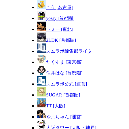
こう [名古屋]
yossy [首都圏]
トミー [東北]
2LDK [首都圏]
スムラボ編集部ライター
たくすま [東京都]
住井はな [首都圏]
スムラボ公式 [運営]
SUGAR [首都圏]
TT [大阪]
やまちゃん [運営]
大阪タワー [大阪・神戸]