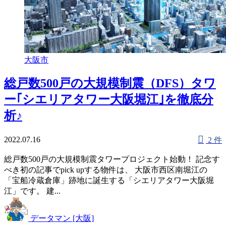
大阪市
総戸数500戸の大規模制震（DFS）タワ
ー｢シエリアタワー大阪堀江｣を徹底分
析♪
2022.07.16
2 件
総戸数500戸の大規模制震タワープロジェクト始動！ 記念す
べき初の記事でpick upする物件は、 大阪市西区南堀江の
「宝船冷蔵倉庫」跡地に誕生する「シエリアタワー大阪堀
江」です。 建...
データマン [大阪]