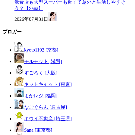
飲食店も大型スーパーも近くて意外と生活しやすそ
う？【Sana】
2026年07月31日
ブロガー
kyoto1192 [京都]
モルモット [滋賀]
すごろく [大阪]
キットキャット [東京]
よかレジ [福岡]
なごぐらん [名古屋]
キウイ不動産 [埼玉県]
Sana [東京都]