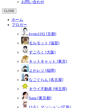
お問い合わせ
CLOSE
ホーム
ブロガー
kyoto1192 [京都]
モルモット [滋賀]
すごろく [大阪]
キットキャット [東京]
よかレジ [福岡]
なごぐらん [名古屋]
キウイ不動産 [埼玉県]
Sana [東京都]
ひろしマンション [広島]