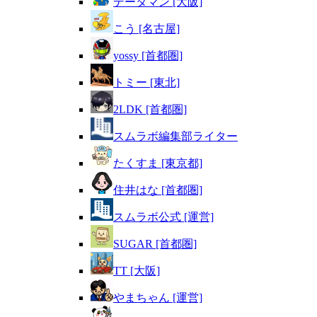
データマン [大阪]
こう [名古屋]
yossy [首都圏]
トミー [東北]
2LDK [首都圏]
スムラボ編集部ライター
たくすま [東京都]
住井はな [首都圏]
スムラボ公式 [運営]
SUGAR [首都圏]
TT [大阪]
やまちゃん [運営]