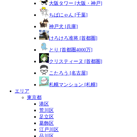
大阪タワー [大阪・神戸]
ちばにゃん [千葉]
神戸犬 [兵庫]
けろけろ准将 [首都圏]
とり [首都圏4000万]
クリスティーヌ [首都圏]
こたろう [名古屋]
札幌マンション [札幌]
エリア
東京都
港区
荒川区
足立区
葛飾区
江戸川区
品川区