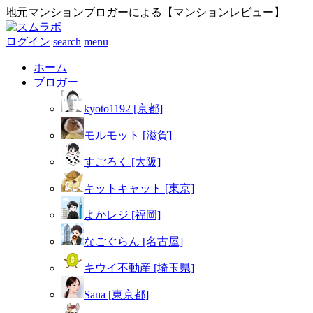
地元マンションブロガーによる【マンションレビュー】
ログイン
search
menu
ホーム
ブロガー
kyoto1192 [京都]
モルモット [滋賀]
すごろく [大阪]
キットキャット [東京]
よかレジ [福岡]
なごぐらん [名古屋]
キウイ不動産 [埼玉県]
Sana [東京都]