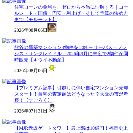
住宅ローンの金利を、ゼロから本当に理解する｜コー
ルレート・国債・円安・利上げ・そして予算の決め方
まで【モルモット】
2026年08月06日
熊谷の新築マンション3物件を比較 ─ サーパス・プレ
シス・サンクレイドル、2026年9月に末広で2物件が同
時販売【キウイ不動産】
2026年08月06日
【プレミアム記事】引越しに伴い自宅マンション売却
スタート！自宅の査定額はどうなった？大阪の市況考
察！【すごろく】
2026年07月31日
【MJR赤坂ゲートタワー】最上階は10億円！福岡史上