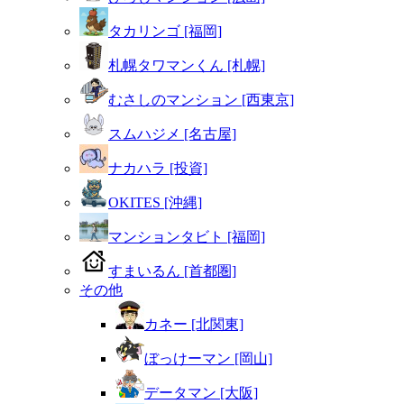
タカリンゴ [福岡]
札幌タワマンくん [札幌]
むさしのマンション [西東京]
スムハジメ [名古屋]
ナカハラ [投資]
OKITES [沖縄]
マンションタビト [福岡]
すまいるん [首都圏]
その他
カネー [北関東]
ぼっけーマン [岡山]
データマン [大阪]