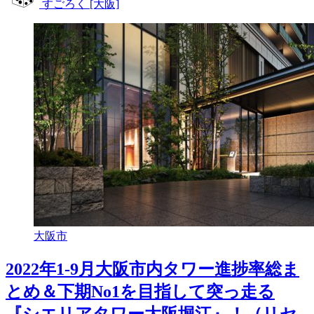
すごろく [大阪]
大阪市
2022年1-9月大阪市内タワー進捗率総ま
とめ＆下期No1を目指して突っ走る
『シエリアタワー大阪堀江』！（リセ