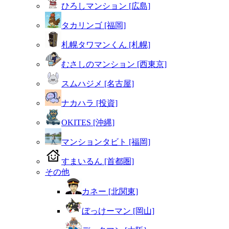
ひろしマンション [広島]
タカリンゴ [福岡]
札幌タワマンくん [札幌]
むさしのマンション [西東京]
スムハジメ [名古屋]
ナカハラ [投資]
OKITES [沖縄]
マンションタビト [福岡]
すまいるん [首都圏]
その他
カネー [北関東]
ぼっけーマン [岡山]