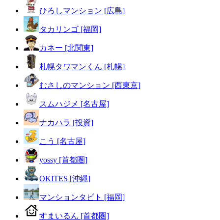
ひろしマンション [広島]
タカリンゴ [福岡]
カネー [北関東]
札幌タワマンくん [札幌]
むさしのマンション [西東京]
スムハジメ [名古屋]
ナカハラ [投資]
こう [名古屋]
yossy [首都圏]
OKITES [沖縄]
マンションタビト [福岡]
すまいるん [首都圏]