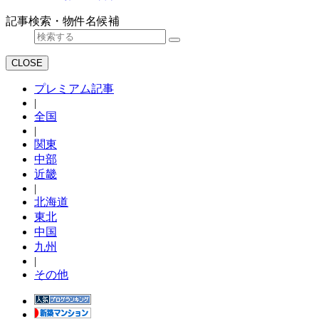
記事検索・物件名候補
CLOSE
プレミアム記事
|
全国
|
関東
中部
近畿
|
北海道
東北
中国
九州
|
その他